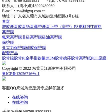
电话：0769-82991831 传真：0769-82991832
联系人：(周小姐)18929480030
E-mail：zw@dgyq.com.cn
地址：广东省东莞市东城街道伟恒路3号B栋
卷盘
塑胶卷盘
胶盘
纸盘
载带卷盘
上带（盖带）
PS皮料
PET皮料
离型膜
氟素离型膜
非硅离型膜
硅油离型膜
保护膜
亚克力保护膜
硅胶保护膜
配套产品
胶带
绿胶带
PI
金手指
铁氟龙
3M胶带
德莎胶带
离型纸
PET原膜
Copyright © 2022 东莞天江新材料有限公司
粤ICP备13056716号-1
客服QQ
真诚为您提供专业解答服务
在线咨询
在线咨询
全国服务热线
0769-82991831