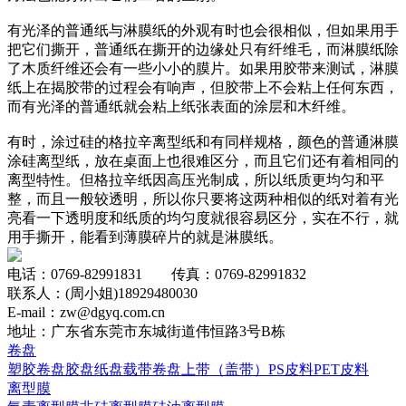
有光泽的普通纸与淋膜纸的外观有时也会很相似，但如果用手
把它们撕开，普通纸在撕开的边缘处只有纤维毛，而淋膜纸除
了木质纤维还会有一些小小的膜片。如果用胶带来测试，淋膜
纸上在揭胶带的过程会有响声，但胶带上不会粘上任何东西，
而有光泽的普通纸就会粘上纸张表面的涂层和木纤维。
有时，涂过硅的格拉辛离型纸和有同样规格，颜色的普通淋膜
涂硅离型纸，放在桌面上也很难区分，而且它们还有着相同的
离型特性。但格拉辛纸因高压光制成，所以纸质更均匀和平
整，而且一般较透明，所以你只要将这两种相似的纸对着有光
亮看一下透明度和纸质的均匀度就很容易区分，实在不行，就
用手撕开，能看到薄膜碎片的就是淋膜纸。
电话：0769-82991831 传真：0769-82991832
联系人：(周小姐)18929480030
E-mail：zw@dgyq.com.cn
地址：广东省东莞市东城街道伟恒路3号B栋
卷盘
塑胶卷盘
胶盘
纸盘
载带卷盘
上带（盖带）
PS皮料
PET皮料
离型膜