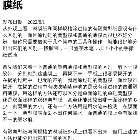
膜纸
发布日期：2022/8/1
从外观上看，淋膜纸和同样规格涂过硅的有塑离型纸是没有什
么区别的；而且涂过硅的离型膜和普通的薄膜肉眼也不好分
辨，但你只需要借助于几个简单的工具和操作，就能很好地分
辨出它们的区别,一段胶带，一只签字水笔，加上小小的手撕
纸试验。
首先我们来看一下普通的塑料薄膜和离型膜的区别，剪下一段
胶带，分别粘到这些膜上，再揭下来，手感上很容易揭开的，
在揭的过程中，也无响声的，就是涂过硅的离型膜，而比较难
揭开，在揭的过程中有吱吱喳喳声响的是没有涂过硅的普通塑
料薄膜。用这样的方法还可以区分是单面涂硅的单硅离型膜，
还是双面涂硅的双硅离型膜，甚至还能比较出哪一面涂硅的多
少，剥离率的大小。还有一个方法用是用水笔来检测，在膜面
划一下，离型膜表面划不出任何墨水，而普通的膜上会有深浅
不一的墨水痕。
有塑离型纸与同规格的淋膜纸外观上也看不出来，但用上述的
方法也能分辨出它们二者的区别。