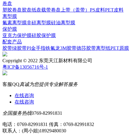
卷盘
塑胶卷盘
胶盘
纸盘
载带卷盘
上带（盖带）
PS皮料
PET皮料
离型膜
氟素离型膜
非硅离型膜
硅油离型膜
保护膜
亚克力保护膜
硅胶保护膜
配套产品
胶带
绿胶带
PI
金手指
铁氟龙
3M胶带
德莎胶带
离型纸
PET原膜
Copyright © 2022 东莞天江新材料有限公司
粤ICP备13056716号-1
客服QQ
真诚为您提供专业解答服务
在线咨询
在线咨询
全国服务热线
0769-82991831
电话：0769-82991831 传真：0769-82991832
联系人：(周小姐)18929480030