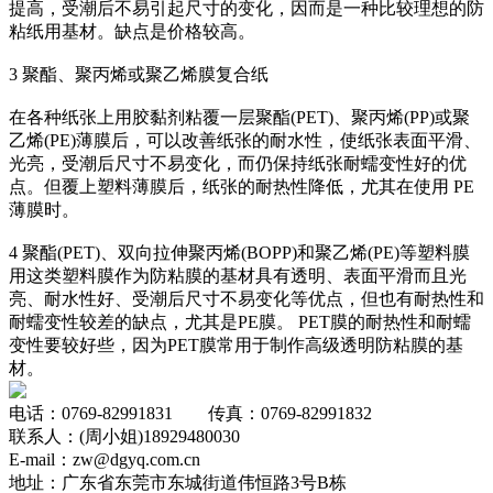
提高，受潮后不易引起尺寸的变化，因而是一种比较理想的防
粘纸用基材。缺点是价格较高。
3 聚酯、聚丙烯或聚乙烯膜复合纸
在各种纸张上用胶黏剂粘覆一层聚酯(PET)、聚丙烯(PP)或聚
乙烯(PE)薄膜后，可以改善纸张的耐水性，使纸张表面平滑、
光亮，受潮后尺寸不易变化，而仍保持纸张耐蠕变性好的优
点。但覆上塑料薄膜后，纸张的耐热性降低，尤其在使用 PE
薄膜时。
4 聚酯(PET)、双向拉伸聚丙烯(BOPP)和聚乙烯(PE)等塑料膜
用这类塑料膜作为防粘膜的基材具有透明、表面平滑而且光
亮、耐水性好、受潮后尺寸不易变化等优点，但也有耐热性和
耐蠕变性较差的缺点，尤其是PE膜。 PET膜的耐热性和耐蠕
变性要较好些，因为PET膜常用于制作高级透明防粘膜的基
材。
电话：0769-82991831 传真：0769-82991832
联系人：(周小姐)18929480030
E-mail：zw@dgyq.com.cn
地址：广东省东莞市东城街道伟恒路3号B栋