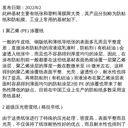
发布日期：2022/8/2
此种基材主要有纸张和塑料薄膜两大类，其产品分别称为防粘
纸和防粘膜。工业上常用的基材如下。
1 聚乙烯 (PE) 涂覆纸
一般的牛皮纸、铜版纸和薄纸等纸张的表面多孔而且平整度
差，直接涂布防粘剂的溶液或乳液时，防粘剂 ( 有机硅油 ) 会
渗透入纸张中，而且也不容易得到厚度均匀的涂层。因此，在
涂布防粘剂前一般都要在这些纸基材表面热熔涂覆一层聚乙烯
涂层，聚乙烯涂层的厚度一般在数微米至 10 微米左右。这样
得到的聚乙烯涂覆纸表面平整、光亮，渗透性小，耐水性也得
到了提高。再将防粘剂 ( 有机硅油 ) 溶液涂布在聚乙烯涂层表
面时容易得到薄面均匀的防粘涂层2但 PE 的涂覆也带来了耐
热性降低的缺点。目前在中国工业上生产的防粘纸多数采用这
类纸基材。
2 超级压光密度纸 ( 格拉辛纸 )
由于这类纸张进行了特殊的压光处理，密度高，表面平整而且
光亮，不仅保持了纸张耐热性好的优点，而且耐水性也得到了