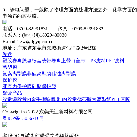
5、静电问题，一般除了物理方面的处理方法之外，化学方面
电涂布的离型膜。
电话：0769-82991831 传真：0769-82991832
联系人：(周小姐)18929480030
E-mail：zw@dgyq.com.cn
地址：广东省东莞市东城街道伟恒路3号B栋
卷盘
塑胶卷盘
胶盘
纸盘
载带卷盘
上带（盖带）
PS皮料
PET皮料
离型膜
氟素离型膜
非硅离型膜
硅油离型膜
保护膜
亚克力保护膜
硅胶保护膜
配套产品
胶带
绿胶带
PI
金手指
铁氟龙
3M胶带
德莎胶带
离型纸
PET原膜
Copyright © 2022 东莞天江新材料有限公司
粤ICP备13056716号-1
客服QQ
真诚为您提供专业解答服务