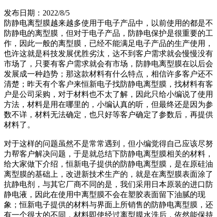
发布日期：2022/8/5
防静电离型膜越来越多使用于电子产品中，以前使用的都是不
防静电的离型膜，但对于电子产品，防静电保护是很重要的工
作，因此一般的离型膜，已经不能满足电子产品的生产使用，
也许这就是科技发展优胜劣汰，达不到客户需求就会慢慢没有
市场了，只要有客户需求就会有市场，防静电离型膜在以后会
发展成一种趋势；那这款材料有什么特点，相信许多客户还不
清楚；昨天有个客户来恒新电子找防静电离型膜，找材料有客
户是公司采购，对于材料也不太了解，因此只给小编说了使用
方法，材料是用在哪里的，小编认真的听，但最终还是因为参
数不详，材料无法确定，也只好等客户确定了参数后，再提供
材料了。
对于这样的问题虽然不是常常遇到，但小编觉得自己应该尽努
力帮客户解决问题，于是就总结下防静电离型膜相关的材料，
给大家做下介绍，恒新电子提供的防静电离型膜，是在原硅油
离型膜的基础上，改进新技术生产的，就是在离型膜表面涂了
抗静电剂，与其它厂商不同的是，我们采用日本原装的进口防
静电液，因此在使用中离型膜不会在塑胶表面留下油腻的现
象；恒新电子提供的材料与界面上所销售的防静电离型膜，还
有一个很大的不同，材料即使经过离型膜水洗后，依然能保持