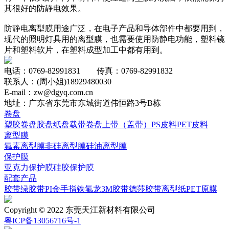
其很好的防静电效果。
防静电离型膜用途广泛，在电子产品和导体部件中都要用到，
现代的照明灯具用的离型膜，也需要使用防静电功能，塑料镜
片和塑料软片，在塑料成型加工中都有用到。
电话：0769-82991831 传真：0769-82991832
联系人：(周小姐)18929480030
E-mail：zw@dgyq.com.cn
地址：广东省东莞市东城街道伟恒路3号B栋
卷盘
塑胶卷盘
胶盘
纸盘
载带卷盘
上带（盖带）
PS皮料
PET皮料
离型膜
氟素离型膜
非硅离型膜
硅油离型膜
保护膜
亚克力保护膜
硅胶保护膜
配套产品
胶带
绿胶带
PI
金手指
铁氟龙
3M胶带
德莎胶带
离型纸
PET原膜
Copyright © 2022 东莞天江新材料有限公司
粤ICP备13056716号-1