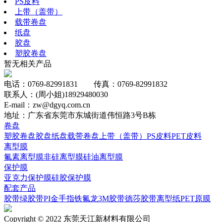
PS皮料
上带（盖带）
载带卷盘
纸盘
胶盘
塑胶卷盘
暂无相关产品
电话：0769-82991831 传真：0769-82991832
联系人：(周小姐)18929480030
E-mail：zw@dgyq.com.cn
地址：广东省东莞市东城街道伟恒路3号B栋
卷盘
塑胶卷盘
胶盘
纸盘
载带卷盘
上带（盖带）
PS皮料
PET皮料
离型膜
氟素离型膜
非硅离型膜
硅油离型膜
保护膜
亚克力保护膜
硅胶保护膜
配套产品
胶带
绿胶带
PI
金手指
铁氟龙
3M胶带
德莎胶带
离型纸
PET原膜
Copyright © 2022 东莞天江新材料有限公司