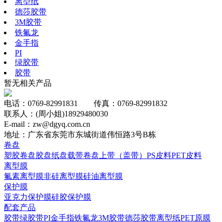
离型纸
德莎胶带
3M胶带
铁氟龙
金手指
PI
绿胶带
胶带
暂无相关产品
电话：0769-82991831 传真：0769-82991832
联系人：(周小姐)18929480030
E-mail：zw@dgyq.com.cn
地址：广东省东莞市东城街道伟恒路3号B栋
卷盘
塑胶卷盘
胶盘
纸盘
载带卷盘
上带（盖带）
PS皮料
PET皮料
离型膜
氟素离型膜
非硅离型膜
硅油离型膜
保护膜
亚克力保护膜
硅胶保护膜
配套产品
胶带
绿胶带
PI
金手指
铁氟龙
3M胶带
德莎胶带
离型纸
PET原膜