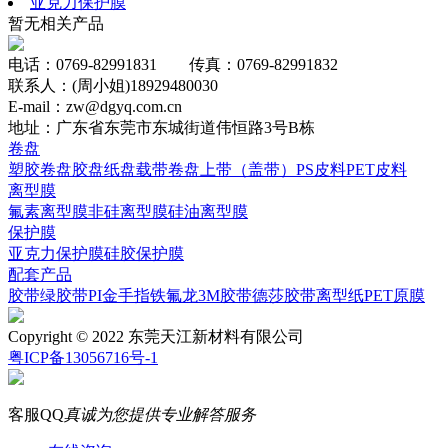
亚克力保护膜
暂无相关产品
电话：0769-82991831 传真：0769-82991832
联系人：(周小姐)18929480030
E-mail：zw@dgyq.com.cn
地址：广东省东莞市东城街道伟恒路3号B栋
卷盘
塑胶卷盘
胶盘
纸盘
载带卷盘
上带（盖带）
PS皮料
PET皮料
离型膜
氟素离型膜
非硅离型膜
硅油离型膜
保护膜
亚克力保护膜
硅胶保护膜
配套产品
胶带
绿胶带
PI
金手指
铁氟龙
3M胶带
德莎胶带
离型纸
PET原膜
Copyright © 2022 东莞天江新材料有限公司
粤ICP备13056716号-1
客服QQ
真诚为您提供专业解答服务