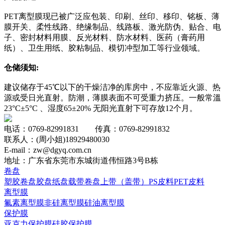
PET离型膜现已被广泛应包装、印刷、丝印、移印、铭板、薄
膜开关、柔性线路、绝缘制品、线路板、激光防伪、贴合、电
子、密封材料用膜、反光材料、防水材料、医药（膏药用
纸）、卫生用纸、胶粘制品、模切冲型加工等行业领域。
仓储须知:
建议储存于45℃以下的干燥洁净的库房中，不应靠近火源、热
源或受日光直射。防潮，薄膜表面不可受重力挤压。一般常溫
23°C±5°C 、湿度65±20% 无阳光直射下可存放12个月。
电话：0769-82991831 传真：0769-82991832
联系人：(周小姐)18929480030
E-mail：zw@dgyq.com.cn
地址：广东省东莞市东城街道伟恒路3号B栋
卷盘
塑胶卷盘
胶盘
纸盘
载带卷盘
上带（盖带）
PS皮料
PET皮料
离型膜
氟素离型膜
非硅离型膜
硅油离型膜
保护膜
亚克力保护膜
硅胶保护膜