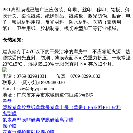
PET离型膜现已被广泛应包装、印刷、丝印、移印、铭板、薄
膜开关、柔性线路、绝缘制品、线路板、激光防伪、贴合、电
子、密封材料用膜、反光材料、防水材料、医药（膏药用
纸）、卫生用纸、胶粘制品、模切冲型加工等行业领域。
仓储须知:
建议储存于45℃以下的干燥洁净的库房中，不应靠近火源、热
源或受日光直射。防潮，薄膜表面不可受重力挤压。一般常溫
23°C±5°C 、湿度65±20% 无阳光直射下可存放12个月。
电话：0769-82991831 传真：0769-82991832
联系人：(周小姐)18929480030
E-mail：zw@dgyq.com.cn
地址：广东省东莞市东城街道伟恒路3号B栋
卷盘
塑胶卷盘
胶盘
纸盘
载带卷盘
上带（盖带）
PS皮料
PET皮料
离型膜
氟素离型膜
非硅离型膜
硅油离型膜
保护膜
亚克力保护膜
硅胶保护膜