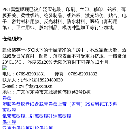
PET离型膜现已被广泛应包装、印刷、丝印、移印、铭板、薄
膜开关、柔性线路、绝缘制品、线路板、激光防伪、贴合、电
子、密封材料用膜、反光材料、防水材料、医药（膏药用
纸）、卫生用纸、胶粘制品、模切冲型加工等行业领域。
仓储须知:
建议储存于45℃以下的干燥洁净的库房中，不应靠近火源、热
源或受日光直射。防潮，薄膜表面不可受重力挤压。一般常溫
23°C±5°C 、湿度65±20% 无阳光直射下可存放12个月。
电话：0769-82991831 传真：0769-82991832
联系人：(周小姐)18929480030
E-mail：zw@dgyq.com.cn
地址：广东省东莞市东城街道伟恒路3号B栋
卷盘
塑胶卷盘
胶盘
纸盘
载带卷盘
上带（盖带）
PS皮料
PET皮料
离型膜
氟素离型膜
非硅离型膜
硅油离型膜
保护膜
亚克力保护膜
硅胶保护膜