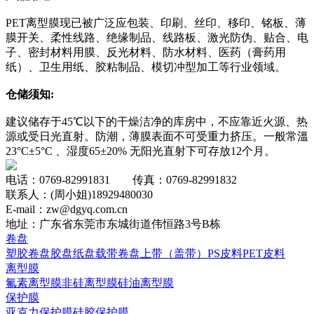
PET离型膜现已被广泛应包装、印刷、丝印、移印、铭板、薄
膜开关、柔性线路、绝缘制品、线路板、激光防伪、贴合、电
子、密封材料用膜、反光材料、防水材料、医药（膏药用
纸）、卫生用纸、胶粘制品、模切冲型加工等行业领域。
仓储须知:
建议储存于45℃以下的干燥洁净的库房中，不应靠近火源、热
源或受日光直射。防潮，薄膜表面不可受重力挤压。一般常溫
23°C±5°C 、湿度65±20% 无阳光直射下可存放12个月。
电话：0769-82991831 传真：0769-82991832
联系人：(周小姐)18929480030
E-mail：zw@dgyq.com.cn
地址：广东省东莞市东城街道伟恒路3号B栋
卷盘
塑胶卷盘
胶盘
纸盘
载带卷盘
上带（盖带）
PS皮料
PET皮料
离型膜
氟素离型膜
非硅离型膜
硅油离型膜
保护膜
亚克力保护膜
硅胶保护膜